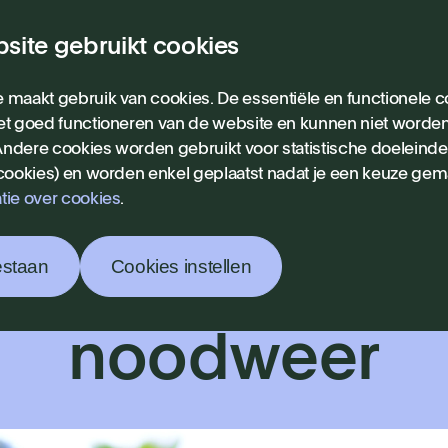
site gebruikt cookies
ieuws
 maakt gebruik van cookies. De essentiële en functionele co
et goed functioneren van de website en kunnen niet worde
ndere cookies worden gebruikt voor statistische doeleind
Nieuws
 cookies) en worden enkel geplaatst nadat je een keuze gem
cert Collie B
tie over cookies
.
estaan
Cookies instellen
plaatst omwille
noodweer