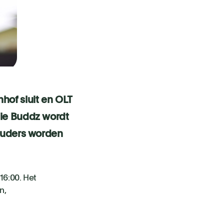
hof sluit en OLT
lie Buddz wordt
houders worden
16:00. Het
n,