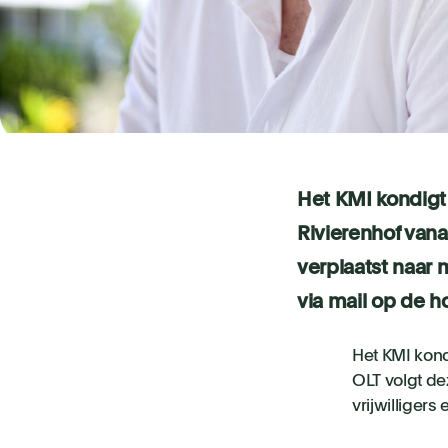
Het KMI kondigt 
Rivierenhof vana
verplaatst naar 
via mail op de h
Het KMI kond
OLT volgt de
vrijwilligers