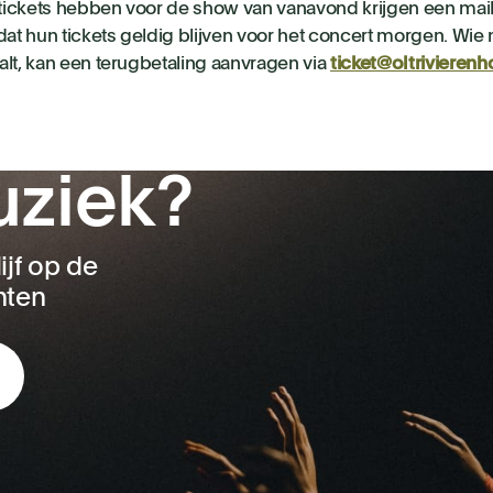
tickets hebben voor de show van vanavond krijgen een mai
t hun tickets geldig blijven voor het concert morgen. Wi
alt, kan een terugbetaling aanvragen via
ticket@oltrivierenh
uziek?
ijf op de
nten