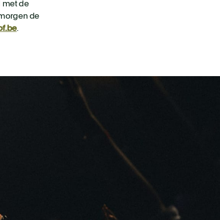
l met de
e morgen de
of.be
.