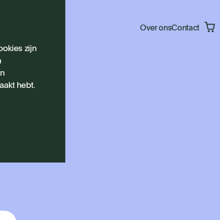
Over ons
Contact
okies zijn
n
en
aakt hebt.
uddz
 van