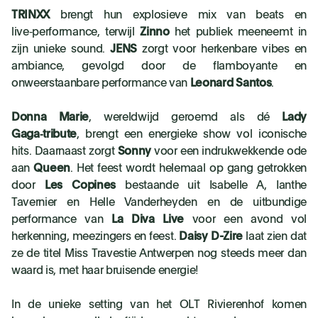
TRINXX
brengt hun explosieve mix van beats en
live‑performance, terwijl
Zinno
het publiek meeneemt in
zijn unieke sound.
JENS
zorgt voor herkenbare vibes en
ambiance, gevolgd door de flamboyante en
onweerstaanbare performance van
Leonard Santos
.
Donna Marie
, wereldwijd geroemd als dé
Lady
Gaga‑tribute
, brengt een energieke show vol iconische
hits. Daarnaast zorgt
Sonny
voor een indrukwekkende ode
aan
Queen
. Het feest wordt helemaal op gang getrokken
door
Les Copines
bestaande uit Isabelle A, Ianthe
Tavernier en Helle Vanderheyden en de uitbundige
performance van
La Diva Live
voor een avond vol
herkenning, meezingers en feest.
Daisy D-Zire
laat zien dat
ze de titel Miss Travestie Antwerpen nog steeds meer dan
waard is, met haar bruisende energie!
In de unieke setting van het OLT Rivierenhof komen