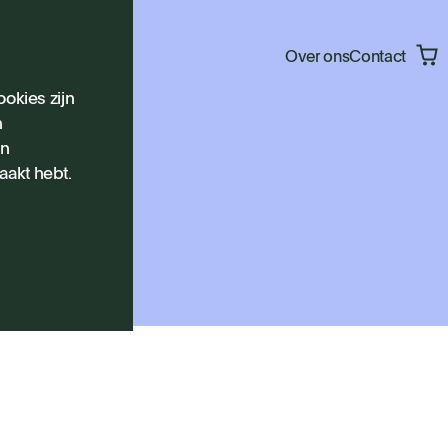
Over ons
Contact
okies zijn
n
en
aakt hebt.