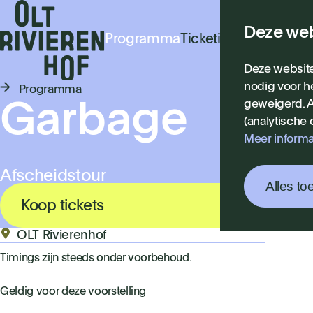
Deze web
Programma
Ticketinfo
Praktisch
N
Deze website
nodig voor h
Programma
geweigerd. A
Garbage
(analytische
Meer informa
Afscheidstour
Alles to
Koop tickets
OLT Rivierenhof
Timings zijn steeds onder voorbehoud.
Geldig voor deze voorstelling