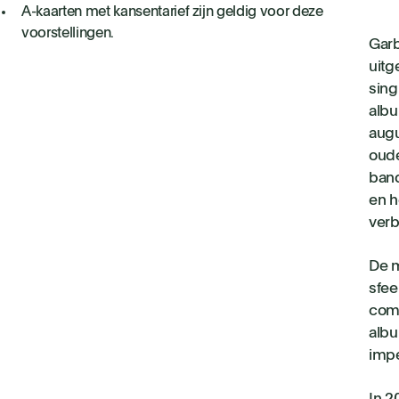
A-kaarten met kansentarief zijn geldig voor deze
voorstellingen.
Garb
uitg
sing
albu
augu
oude
band
en h
verb
De m
sfee
comb
albu
impe