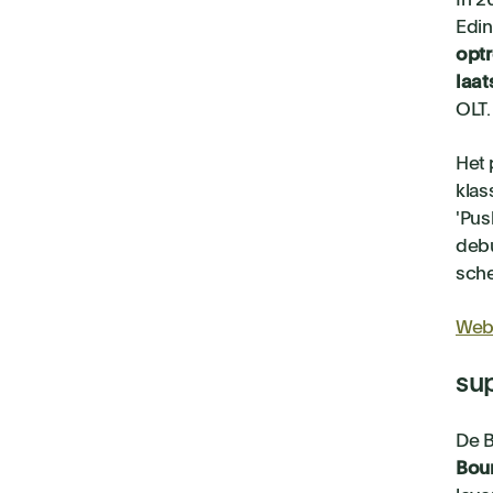
In 2
Edin
optr
laat
OLT.
Het 
klas
'Pus
debu
sche
Web
sup
De B
Bou