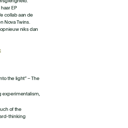
wsgierigheid.
 haar EP
ffe collab aan de
en Nova Twins.
et opnieuw niks dan
c
to the light” – The
ng experimentalism,
ouch of the
ard-thinking