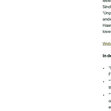
leve
Sind
'Unp
ande
Haar
love
Web
In d
“
F
“
t
“
o
e