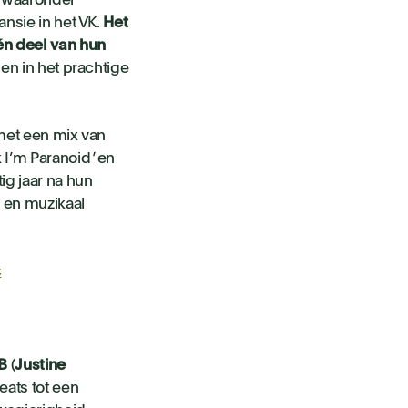
, waaronder
nsie in het VK.
Het
én deel van hun
en in het prachtige
met een mix van
 I’m Paranoid
'
en
ig jaar na hun
t en muzikaal
c
B
(
Justine
eats tot een