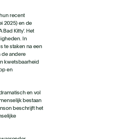
 hun recent
ei 2025) en de
Bad Kitty'. Het
digheden. In
 te staken na een
n de andere
an kwetsbaarheid
oop en
 dramatisch en vol
t menselijk bestaan
son beschrijft het
selijke