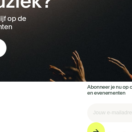
uziek?
ijf op de
nten
Abonneer je nu op o
en evenementen