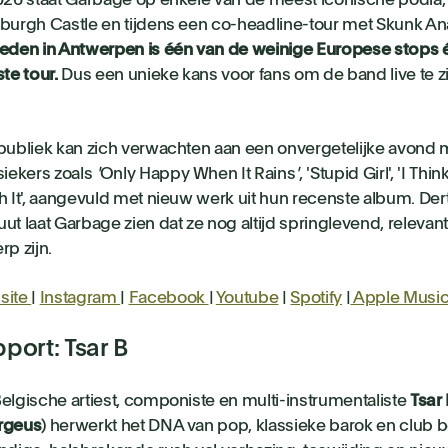
026 staat Garbage op enkele van de meest iconische podia
burgh Castle en tijdens een co-headline-tour met Skunk Ana
eden in Antwerpen is één van de weinige Europese stops
ste tour.
Dus een unieke kans voor fans om de band live te zi
publiek kan zich verwachten aan een onvergetelijke avond 
siekers zoals
'
Only Happy When It Rains
'
, 'Stupid Girl', 'I
Think
h It', aangevuld met nieuw werk uit hun recenste album. Dert
ut laat Garbage zien dat ze nog altijd springlevend, relevan
rp zijn.
site
|
Instagram
|
Facebook
|
Youtube
|
Spotify
|
Apple Musi
port: Tsar B
elgische artiest, componiste en multi-instrumentaliste
Tsar
rgeus
) herwerkt het DNA van pop, klassieke barok en club b