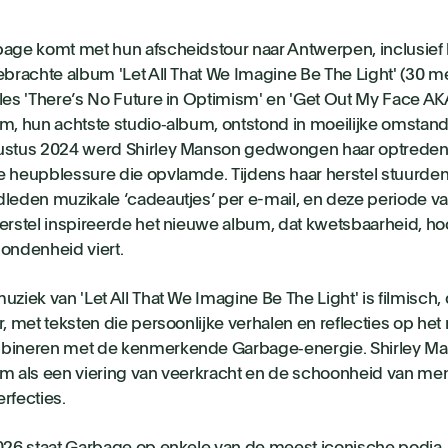
age komt met hun afscheidstour naar Antwerpen, inclusief
ebrachte album 'Let All That We Imagine Be The Light' (30 m
les 'There’s No Future in Optimism' en 'Get Out My Face AKA 
m, hun achtste studio‑album, ontstond in moeilijke omstan
stus 2024 werd Shirley Manson gedwongen haar optredens
 heupblessure die opvlamde. Tijdens haar herstel stuurde
leden muzikale ‘cadeautjes’ per e-mail, en deze periode v
erstel inspireerde het nieuwe album, dat kwetsbaarheid, h
ondenheid viert.
uziek van 'Let All That We Imagine Be The Light' is filmisch,
r, met teksten die persoonlijke verhalen en reflecties op he
ineren met de kenmerkende Garbage‑energie. Shirley Man
m als een viering van veerkracht en de schoonheid van men
rfecties.