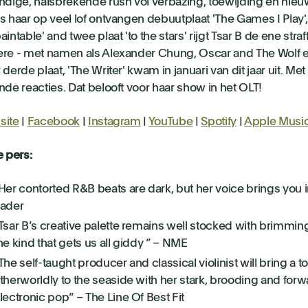
ndige, halsbrekende rush vol verbazing, toewijding en nieu
s haar op veel lof ontvangen debuutplaat 'The Games I Play',
aintable' and twee plaat 'to the stars' rijgt Tsar B de ene stra
re - met namen als Alexander Chung, Oscar and The Wolf 
 derde plaat, 'The Writer' kwam in januari van dit jaar uit. M
nde reacties. Dat belooft voor haar show in het OLT!
site
|
Facebook
|
Instagram
|
YouTube
|
Spotify
|
Apple Musi
e pers:
Her contorted R&B beats are dark, but her voice brings you in
ader
Tsar B’s creative palette remains well stocked with brimmi
he kind that gets us all giddy ” – NME
The self-taught producer and classical violinist will bring a t
therworldly to the seaside with her stark, brooding and forw
lectronic pop” – The Line Of Best Fit