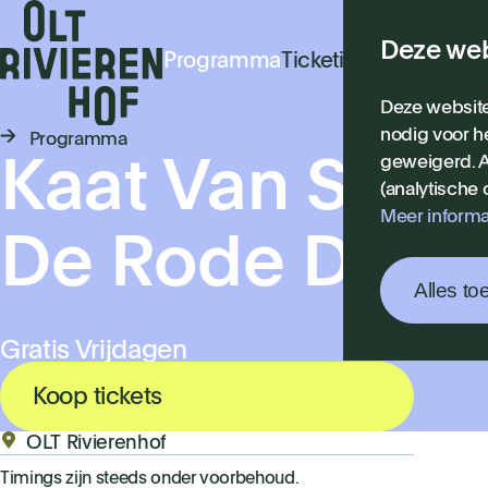
Deze web
Programma
Ticketinfo
Praktisch
N
Deze website
nodig voor h
Programma
geweigerd. A
Kaat Van Stral
(analytische
Meer informa
De Rode Duive
Alles to
Gratis Vrijdagen
Koop tickets
OLT Rivierenhof
Timings zijn steeds onder voorbehoud.