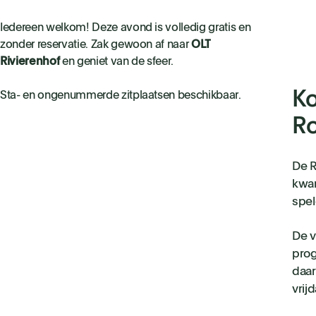
Iedereen welkom! Deze avond is volledig gratis en
zonder reservatie. Zak gewoon af naar
OLT
Rivierenhof
en geniet van de sfeer.
Ko
Sta- en ongenummerde zitplaatsen beschikbaar.
Ro
De R
kwar
spel
De v
prog
daar
vrij