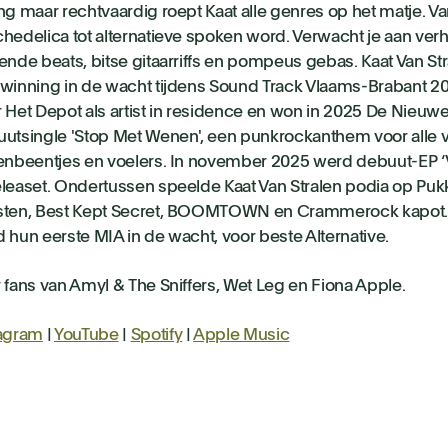
ng maar rechtvaardig roept Kaat alle genres op het matje. V
hedelica tot alternatieve spoken word. Verwacht je aan verhi
ende beats, bitse gitaarriffs en pompeus gebas. Kaat Van St
winning in de wacht tijdens Sound Track Vlaams-Brabant 2
 Het Depot als artist in residence en won in 2025 De Nieuwe
utsingle 'Stop Met Wenen', een punkrockanthem voor alle 
enbeentjes en voelers. In november 2025 werd debuut-EP ‘V
leaset. Ondertussen speelde Kaat Van Stralen podia op Puk
ten, Best Kept Secret, BOOMTOWN en Crammerock kapot. 
 hun eerste MIA in de wacht, voor beste Alternative.
 fans van Amyl & The Sniffers, Wet Leg en Fiona Apple.
tagram
|
YouTube
|
Spotify
|
Apple Music