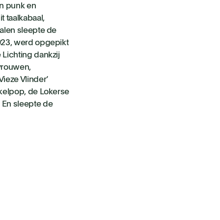
an punk en
t taalkabaal,
ralen sleepte de
023, werd opgepikt
 Lichting dankzij
vrouwen,
ieze Vlinder’
kelpop, de Lokerse
En sleepte de