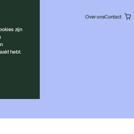
Over ons
Contact
okies zijn
n
en
aakt hebt.