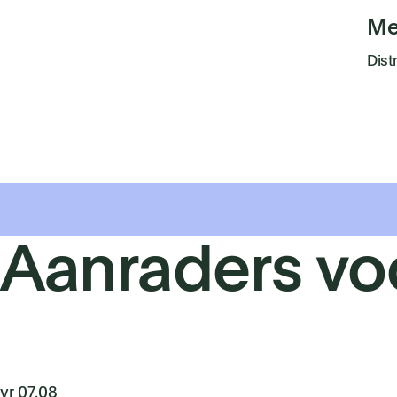
Me
Dist
Aanraders vo
vr 07.08