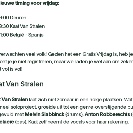
ieuwe timing voor vrijdag:
9:00 Deuren
9:30 Kaat Van Stralen
1:00 België - Spanje
erwachten veel volk! Gezien het een Gratis Vrijdag is, heb j
oef je je niet registreren, maar we raden je wel aan om zeker
 vol is vol!
at Van Stralen
t
Van
Stralen
laat zich niet zomaar in een hokje plaatsen. Wa
ineel soloproject, groeide uit tot een genre-overstijgende 
gevuld met
Melvin
Slabbinck
(drums),
Anton
Robberechts
(
elaere
(bas). Kaat zelf neemt de vocals voor haar rekening.