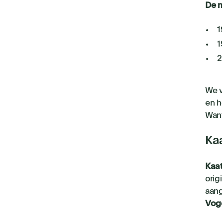
De n
1
1
2
We v
en h
Want
Ka
Kaa
orig
aan
Vog