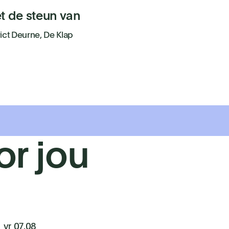
t de steun van
rict Deurne, De Klap
or jou
vr 07.08