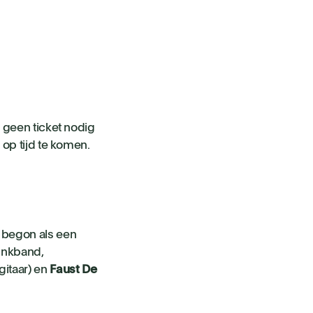
e geen ticket nodig
 op tijd te komen.
t begon als een
punkband,
gitaar) en
Faust
De