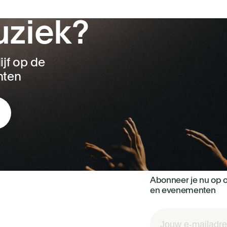
uziek?
ijf op de
nten
Abonneer je nu op o
en evenementen