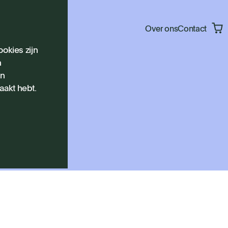
Over ons
Contact
okies zijn
n
en
aakt hebt.