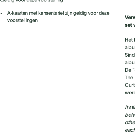
Geldig voor deze voorstelling
A-kaarten met kansentarief zijn geldig voor deze
Verw
voorstellingen.
set 
Het 
alb
Sind
albu
De “
The 
Curt
wer
It s
betw
othe
each