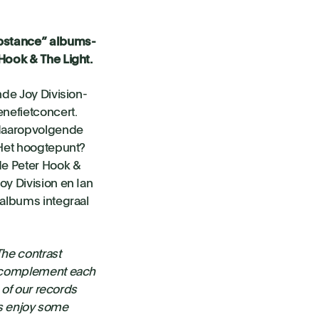
ubstance” albums-
Hook & The Light.
de Joy Division-
enefietconcert.
e daaropvolgende
 Het hoogtepunt?
de Peter Hook &
oy Division en Ian
 albums integraal
The contrast
h complement each
e of our records
t’s enjoy some