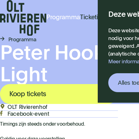
Deze web
Programma
Ticketinfo
Praktisch
N
Deze website
nodig voor h
Programma
geweigerd. A
Peter Hook & 
(analytische
Meer informa
Light
Alles to
Koop tickets
OLT Rivierenhof
Facebook-event
Timings zijn steeds onder voorbehoud.