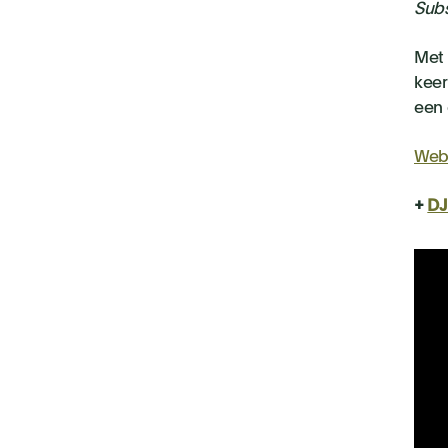
Subs
Met 
keer
een 
Web
+
DJ