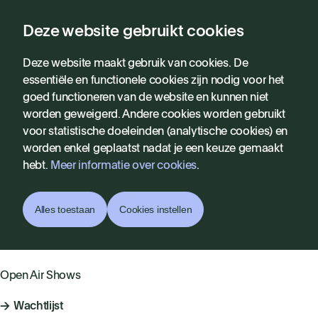
Deze website gebruikt cookies
Programma
Deze website maakt gebruik van cookies. De
essentiële en functionele cookies zijn nodig voor het
Filter
goed functioneren van de website en kunnen niet
worden geweigerd. Andere cookies worden gebruikt
Gratis Vrijdagen
voor statistische doeleinden (analytische cookies) en
Augustus 2026
worden enkel geplaatst nadat je een keuze gemaakt
hebt.
Meer informatie over cookies
.
wo 12.08
do 13.08
Alles toestaan
Cookies instellen
GOOSE
Open Air Shows
Wachtlijst